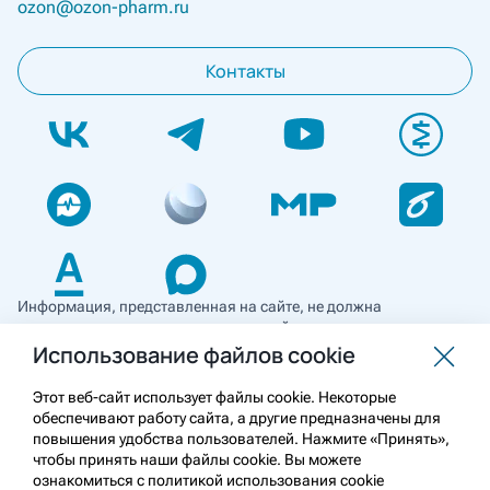
ozon@ozon-pharm.ru
Контакты
Информация, представленная на сайте, не должна
использоваться для самостоятельной диагностики и лечения
и не может служить заменой очной консультации врача. Перед
Использование файлов cookie
применением необходимо ознакомиться
с противопоказаниями препарата. Информация
Этот веб-сайт использует файлы cookie. Некоторые
о лекарственных средствах рецептурного отпуска
обеспечивают работу сайта, а другие предназначены для
предназначена для медицинских и фармацевтических
повышения удобства пользователей. Нажмите «Принять»,
работников.
чтобы принять наши файлы cookie. Вы можете
ознакомиться с политикой использования cookie