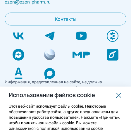
ozon@ozon-pharm.ru
Контакты
Информация, представленная на сайте, не должна
использоваться для самостоятельной диагностики и лечения
и не может служить заменой очной консультации врача. Перед
Использование файлов cookie
применением необходимо ознакомиться
с противопоказаниями препарата. Информация
Этот веб-сайт использует файлы cookie. Некоторые
о лекарственных средствах рецептурного отпуска
обеспечивают работу сайта, а другие предназначены для
предназначена для медицинских и фармацевтических
повышения удобства пользователей. Нажмите «Принять»,
работников.
чтобы принять наши файлы cookie. Вы можете
ознакомиться с политикой использования cookie