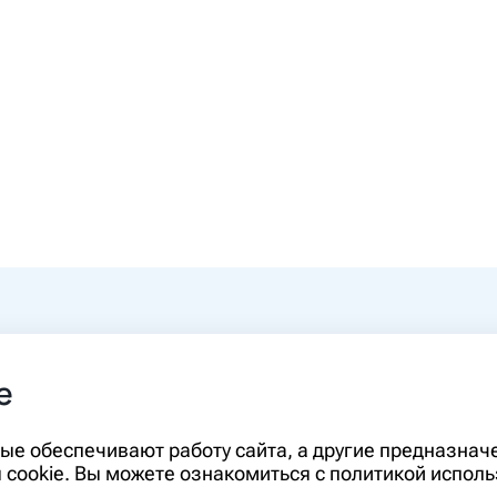
0-00
e
rm.ru
Информация, представленная на сайте,
орые обеспечивают работу сайта, а другие предназна
диагностики и лечения и не может служ
cookie. Вы можете ознакомиться с политикой исполь
необходимо ознакомиться с противопо