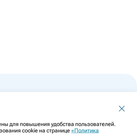
 не должна использоваться для самостоятельной
чены для повышения удобства пользователей.
ить заменой очной консультации врача. Перед применением
зования cookie на странице
«Политика
казаниями препарата. Информация о лекарственных