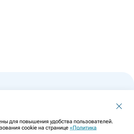
 не должна использоваться для самостоятельной
чены для повышения удобства пользователей.
ить заменой очной консультации врача. Перед применением
зования cookie на странице
«Политика
казаниями препарата. Информация о лекарственных