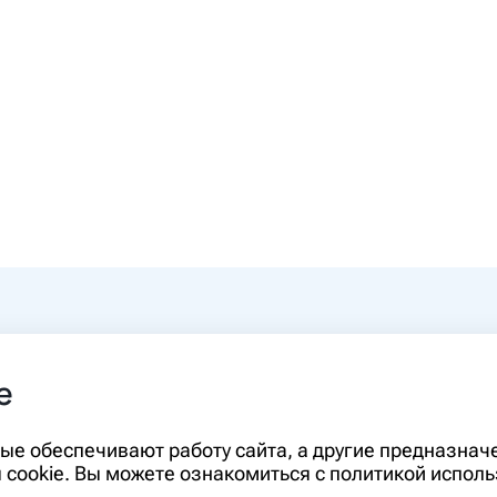
0-00
e
rm.ru
Информация, представленная на сайте,
орые обеспечивают работу сайта, а другие предназна
диагностики и лечения и не может служ
cookie. Вы можете ознакомиться с политикой исполь
необходимо ознакомиться с противопо