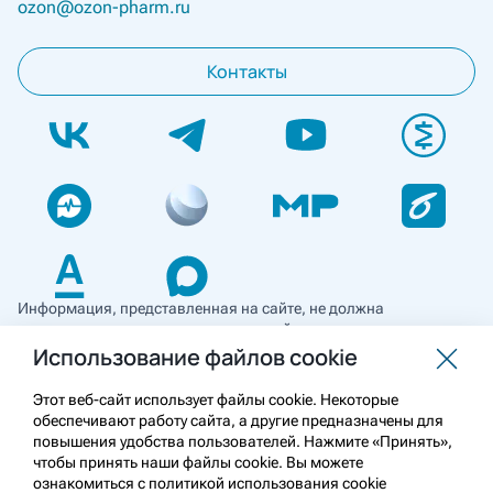
ozon@ozon-pharm.ru
Контакты
Информация, представленная на сайте, не должна
использоваться для самостоятельной диагностики и лечения
и не может служить заменой очной консультации врача. Перед
Использование файлов cookie
применением необходимо ознакомиться
с противопоказаниями препарата. Информация
Этот веб-сайт использует файлы cookie. Некоторые
о лекарственных средствах рецептурного отпуска
обеспечивают работу сайта, а другие предназначены для
предназначена для медицинских и фармацевтических
повышения удобства пользователей. Нажмите «Принять»,
работников.
чтобы принять наши файлы cookie. Вы можете
ознакомиться с политикой использования cookie