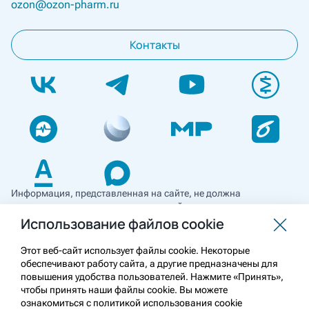
ozon@ozon-pharm.ru
Контакты
Информация, представленная на сайте, не должна
использоваться для самостоятельной диагностики и лечения
и не может служить заменой очной консультации врача. Перед
Использование файлов cookie
применением необходимо ознакомиться
с противопоказаниями препарата. Информация
Этот веб-сайт использует файлы cookie. Некоторые
о лекарственных средствах рецептурного отпуска
обеспечивают работу сайта, а другие предназначены для
предназначена для медицинских и фармацевтических
повышения удобства пользователей. Нажмите «Принять»,
работников.
чтобы принять наши файлы cookie. Вы можете
ознакомиться с политикой использования cookie