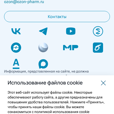
ozon@ozon-pharm.ru
Контакты
Информация, представленная на сайте, не должна
использоваться для самостоятельной диагностики и лечения
и не может служить заменой очной консультации врача. Перед
Использование файлов cookie
применением необходимо ознакомиться
с противопоказаниями препарата. Информация
Этот веб-сайт использует файлы cookie. Некоторые
о лекарственных средствах рецептурного отпуска
обеспечивают работу сайта, а другие предназначены для
предназначена для медицинских и фармацевтических
повышения удобства пользователей. Нажмите «Принять»,
работников.
чтобы принять наши файлы cookie. Вы можете
ознакомиться с политикой использования cookie