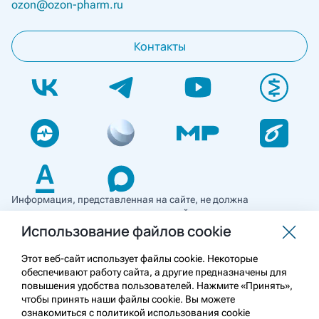
ozon@ozon-pharm.ru
Контакты
Информация, представленная на сайте, не должна
использоваться для самостоятельной диагностики и лечения
и не может служить заменой очной консультации врача. Перед
Использование файлов cookie
применением необходимо ознакомиться
с противопоказаниями препарата. Информация
Этот веб-сайт использует файлы cookie. Некоторые
о лекарственных средствах рецептурного отпуска
обеспечивают работу сайта, а другие предназначены для
предназначена для медицинских и фармацевтических
повышения удобства пользователей. Нажмите «Принять»,
работников.
чтобы принять наши файлы cookie. Вы можете
ознакомиться с политикой использования cookie