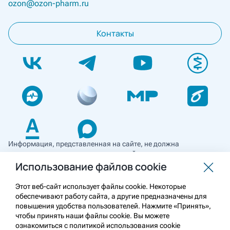
ozon@ozon-pharm.ru
Контакты
Информация, представленная на сайте, не должна
использоваться для самостоятельной диагностики и лечения
и не может служить заменой очной консультации врача. Перед
Использование файлов cookie
применением необходимо ознакомиться
с противопоказаниями препарата. Информация
Этот веб-сайт использует файлы cookie. Некоторые
о лекарственных средствах рецептурного отпуска
обеспечивают работу сайта, а другие предназначены для
предназначена для медицинских и фармацевтических
повышения удобства пользователей. Нажмите «Принять»,
работников.
чтобы принять наши файлы cookie. Вы можете
ознакомиться с политикой использования cookie