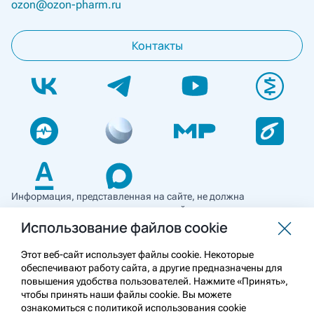
ozon@ozon-pharm.ru
Контакты
Информация, представленная на сайте, не должна
использоваться для самостоятельной диагностики и лечения
и не может служить заменой очной консультации врача. Перед
Использование файлов cookie
применением необходимо ознакомиться
с противопоказаниями препарата. Информация
Этот веб-сайт использует файлы cookie. Некоторые
о лекарственных средствах рецептурного отпуска
обеспечивают работу сайта, а другие предназначены для
предназначена для медицинских и фармацевтических
повышения удобства пользователей. Нажмите «Принять»,
работников.
чтобы принять наши файлы cookie. Вы можете
ознакомиться с политикой использования cookie