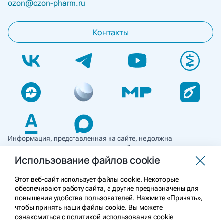
ozon@ozon-pharm.ru
Контакты
Информация, представленная на сайте, не должна
использоваться для самостоятельной диагностики и лечения
и не может служить заменой очной консультации врача. Перед
Использование файлов cookie
применением необходимо ознакомиться
с противопоказаниями препарата. Информация
Этот веб-сайт использует файлы cookie. Некоторые
о лекарственных средствах рецептурного отпуска
обеспечивают работу сайта, а другие предназначены для
предназначена для медицинских и фармацевтических
повышения удобства пользователей. Нажмите «Принять»,
работников.
чтобы принять наши файлы cookie. Вы можете
ознакомиться с политикой использования cookie