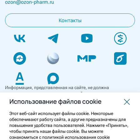
ozon@ozon-pharm.ru
Контакты
Информация, представленная на сайте, не должна
использоваться для самостоятельной диагностики и лечения
и не может служить заменой очной консультации врача. Перед
Использование файлов cookie
применением необходимо ознакомиться
с противопоказаниями препарата. Информация
Этот веб-сайт использует файлы cookie. Некоторые
о лекарственных средствах рецептурного отпуска
обеспечивают работу сайта, а другие предназначены для
предназначена для медицинских и фармацевтических
повышения удобства пользователей. Нажмите «Принять»,
работников.
чтобы принять наши файлы cookie. Вы можете
ознакомиться с политикой использования cookie