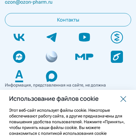
ozon@ozon-pharm.ru
Контакты
Информация, представленная на сайте, не должна
использоваться для самостоятельной диагностики и лечения
и не может служить заменой очной консультации врача. Перед
Использование файлов cookie
применением необходимо ознакомиться
с противопоказаниями препарата. Информация
Этот веб-сайт использует файлы cookie. Некоторые
о лекарственных средствах рецептурного отпуска
обеспечивают работу сайта, а другие предназначены для
предназначена для медицинских и фармацевтических
повышения удобства пользователей. Нажмите «Принять»,
работников.
чтобы принять наши файлы cookie. Вы можете
ознакомиться с политикой использования cookie