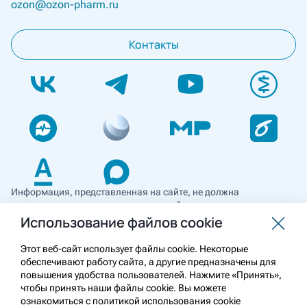
ozon@ozon-pharm.ru
Контакты
Информация, представленная на сайте, не должна
использоваться для самостоятельной диагностики и лечения
и не может служить заменой очной консультации врача. Перед
Использование файлов cookie
применением необходимо ознакомиться
с противопоказаниями препарата. Информация
Этот веб-сайт использует файлы cookie. Некоторые
о лекарственных средствах рецептурного отпуска
обеспечивают работу сайта, а другие предназначены для
предназначена для медицинских и фармацевтических
повышения удобства пользователей. Нажмите «Принять»,
работников.
чтобы принять наши файлы cookie. Вы можете
ознакомиться с политикой использования cookie