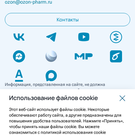
ozon@ozon-pharm.ru
Контакты
Информация, представленная на сайте, не должна
использоваться для самостоятельной диагностики и лечения
и не может служить заменой очной консультации врача. Перед
Использование файлов cookie
применением необходимо ознакомиться
с противопоказаниями препарата. Информация
Этот веб-сайт использует файлы cookie. Некоторые
о лекарственных средствах рецептурного отпуска
обеспечивают работу сайта, а другие предназначены для
предназначена для медицинских и фармацевтических
повышения удобства пользователей. Нажмите «Принять»,
работников.
чтобы принять наши файлы cookie. Вы можете
ознакомиться с политикой использования cookie