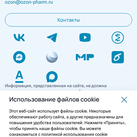
ozon@ozon-pharm.ru
Контакты
Информация, представленная на сайте, не должна
использоваться для самостоятельной диагностики и лечения
и не может служить заменой очной консультации врача. Перед
Использование файлов cookie
применением необходимо ознакомиться
с противопоказаниями препарата. Информация
Этот веб-сайт использует файлы cookie. Некоторые
о лекарственных средствах рецептурного отпуска
обеспечивают работу сайта, а другие предназначены для
предназначена для медицинских и фармацевтических
повышения удобства пользователей. Нажмите «Принять»,
работников.
чтобы принять наши файлы cookie. Вы можете
ознакомиться с политикой использования cookie