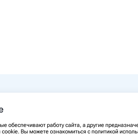
0-00
e
rm.ru
Информация, представленная на сайте,
орые обеспечивают работу сайта, а другие предназна
диагностики и лечения и не может служ
cookie. Вы можете ознакомиться с политикой исполь
необходимо ознакомиться с противопо