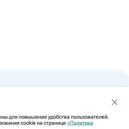
 не должна использоваться для самостоятельной
чены для повышения удобства пользователей.
ить заменой очной консультации врача. Перед применением
зования cookie на странице
«Политика
казаниями препарата. Информация о лекарственных