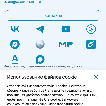
ozon@ozon-pharm.ru
Контакты
Информация, представленная на сайте, не должна
использоваться для самостоятельной диагностики и лечения
и не может служить заменой очной консультации врача. Перед
Использование файлов cookie
применением необходимо ознакомиться
с противопоказаниями препарата. Информация
Этот веб-сайт использует файлы cookie. Некоторые
о лекарственных средствах рецептурного отпуска
обеспечивают работу сайта, а другие предназначены для
предназначена для медицинских и фармацевтических
повышения удобства пользователей. Нажмите «Принять»,
работников.
чтобы принять наши файлы cookie. Вы можете
ознакомиться с политикой использования cookie