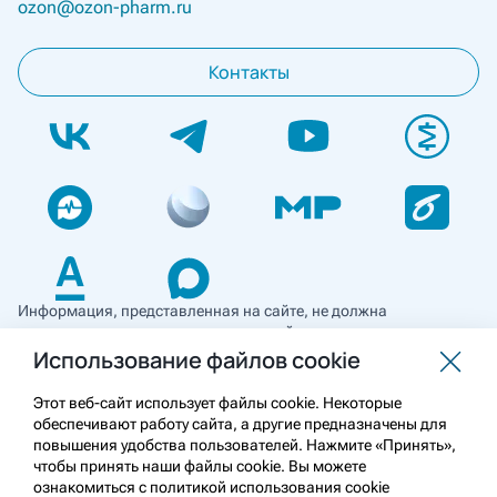
ozon@ozon-pharm.ru
Контакты
Информация, представленная на сайте, не должна
использоваться для самостоятельной диагностики и лечения
и не может служить заменой очной консультации врача. Перед
Использование файлов cookie
применением необходимо ознакомиться
с противопоказаниями препарата. Информация
Этот веб-сайт использует файлы cookie. Некоторые
о лекарственных средствах рецептурного отпуска
обеспечивают работу сайта, а другие предназначены для
предназначена для медицинских и фармацевтических
повышения удобства пользователей. Нажмите «Принять»,
работников.
чтобы принять наши файлы cookie. Вы можете
ознакомиться с политикой использования cookie