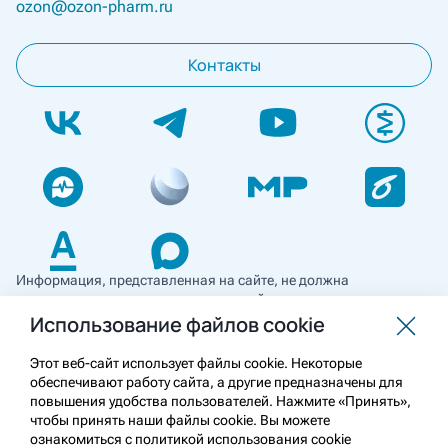
ozon@ozon-pharm.ru
Контакты
Информация, представленная на сайте, не должна
использоваться для самостоятельной диагностики и лечения
и не может служить заменой очной консультации врача. Перед
Использование файлов cookie
применением необходимо ознакомиться
с противопоказаниями препарата. Информация
Этот веб-сайт использует файлы cookie. Некоторые
о лекарственных средствах рецептурного отпуска
обеспечивают работу сайта, а другие предназначены для
предназначена для медицинских и фармацевтических
повышения удобства пользователей. Нажмите «Принять»,
работников.
чтобы принять наши файлы cookie. Вы можете
ознакомиться с политикой использования cookie