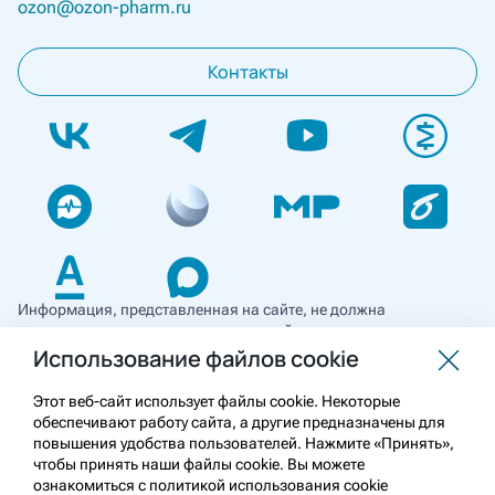
ozon@ozon-pharm.ru
Контакты
Информация, представленная на сайте, не должна
использоваться для самостоятельной диагностики и лечения
и не может служить заменой очной консультации врача. Перед
Использование файлов cookie
применением необходимо ознакомиться
с противопоказаниями препарата. Информация
Этот веб-сайт использует файлы cookie. Некоторые
о лекарственных средствах рецептурного отпуска
обеспечивают работу сайта, а другие предназначены для
предназначена для медицинских и фармацевтических
повышения удобства пользователей. Нажмите «Принять»,
работников.
чтобы принять наши файлы cookie. Вы можете
ознакомиться с политикой использования cookie