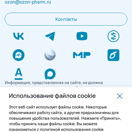
ozon@ozon-pharm.ru
Контакты
Информация, представленная на сайте, не должна
использоваться для самостоятельной диагностики и лечения
и не может служить заменой очной консультации врача. Перед
Использование файлов cookie
применением необходимо ознакомиться
с противопоказаниями препарата. Информация
Этот веб-сайт использует файлы cookie. Некоторые
о лекарственных средствах рецептурного отпуска
обеспечивают работу сайта, а другие предназначены для
предназначена для медицинских и фармацевтических
повышения удобства пользователей. Нажмите «Принять»,
работников.
чтобы принять наши файлы cookie. Вы можете
ознакомиться с политикой использования cookie