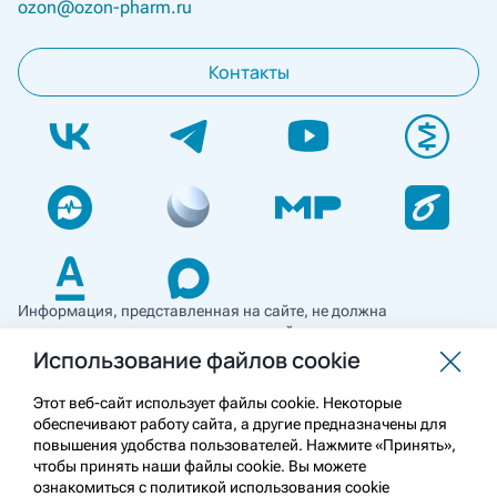
ozon@ozon-pharm.ru
Контакты
Информация, представленная на сайте, не должна
использоваться для самостоятельной диагностики и лечения
и не может служить заменой очной консультации врача. Перед
Использование файлов cookie
применением необходимо ознакомиться
с противопоказаниями препарата. Информация
Этот веб-сайт использует файлы cookie. Некоторые
о лекарственных средствах рецептурного отпуска
обеспечивают работу сайта, а другие предназначены для
предназначена для медицинских и фармацевтических
повышения удобства пользователей. Нажмите «Принять»,
работников.
чтобы принять наши файлы cookie. Вы можете
ознакомиться с политикой использования cookie