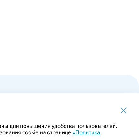
 не должна использоваться для самостоятельной
чены для повышения удобства пользователей.
ить заменой очной консультации врача. Перед применением
зования cookie на странице
«Политика
казаниями препарата. Информация о лекарственных