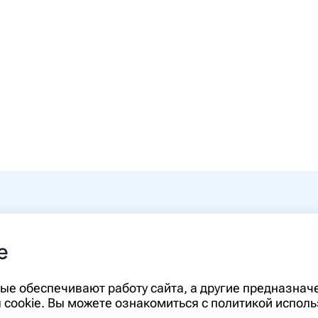
0-00
e
rm.ru
Информация, представленная на сайте,
орые обеспечивают работу сайта, а другие предназна
диагностики и лечения и не может служ
cookie. Вы можете ознакомиться с политикой исполь
необходимо ознакомиться с противопо