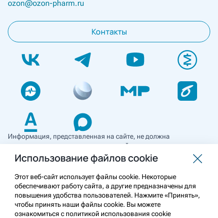
ozon@ozon-pharm.ru
Контакты
Информация, представленная на сайте, не должна
использоваться для самостоятельной диагностики и лечения
и не может служить заменой очной консультации врача. Перед
Использование файлов cookie
применением необходимо ознакомиться
с противопоказаниями препарата. Информация
Этот веб-сайт использует файлы cookie. Некоторые
о лекарственных средствах рецептурного отпуска
обеспечивают работу сайта, а другие предназначены для
предназначена для медицинских и фармацевтических
повышения удобства пользователей. Нажмите «Принять»,
работников.
чтобы принять наши файлы cookie. Вы можете
ознакомиться с политикой использования cookie