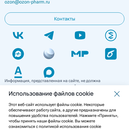
ozon@ozon-pharm.ru
Контакты
Информация, представленная на сайте, не должна
использоваться для самостоятельной диагностики и лечения
и не может служить заменой очной консультации врача. Перед
Использование файлов cookie
применением необходимо ознакомиться
с противопоказаниями препарата. Информация
Этот веб-сайт использует файлы cookie. Некоторые
о лекарственных средствах рецептурного отпуска
обеспечивают работу сайта, а другие предназначены для
предназначена для медицинских и фармацевтических
повышения удобства пользователей. Нажмите «Принять»,
работников.
чтобы принять наши файлы cookie. Вы можете
ознакомиться с политикой использования cookie