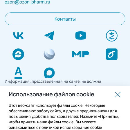
ozon@ozon-pharm.ru
Контакты
Информация, представленная на сайте, не должна
использоваться для самостоятельной диагностики и лечения
и не может служить заменой очной консультации врача. Перед
Использование файлов cookie
применением необходимо ознакомиться
с противопоказаниями препарата. Информация
Этот веб-сайт использует файлы cookie. Некоторые
о лекарственных средствах рецептурного отпуска
обеспечивают работу сайта, а другие предназначены для
предназначена для медицинских и фармацевтических
повышения удобства пользователей. Нажмите «Принять»,
работников.
чтобы принять наши файлы cookie. Вы можете
ознакомиться с политикой использования cookie