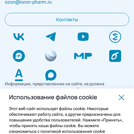
ozon@ozon-pharm.ru
Контакты
Информация, представленная на сайте, не должна
использоваться для самостоятельной диагностики и лечения
и не может служить заменой очной консультации врача. Перед
Использование файлов cookie
применением необходимо ознакомиться
с противопоказаниями препарата. Информация
Этот веб-сайт использует файлы cookie. Некоторые
о лекарственных средствах рецептурного отпуска
обеспечивают работу сайта, а другие предназначены для
предназначена для медицинских и фармацевтических
повышения удобства пользователей. Нажмите «Принять»,
работников.
чтобы принять наши файлы cookie. Вы можете
ознакомиться с политикой использования cookie