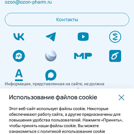
ozon@ozon-pharm.ru
Контакты
Информация, представленная на сайте, не должна
использоваться для самостоятельной диагностики и лечения
и не может служить заменой очной консультации врача. Перед
Использование файлов cookie
применением необходимо ознакомиться
с противопоказаниями препарата. Информация
Этот веб-сайт использует файлы cookie. Некоторые
о лекарственных средствах рецептурного отпуска
обеспечивают работу сайта, а другие предназначены для
предназначена для медицинских и фармацевтических
повышения удобства пользователей. Нажмите «Принять»,
работников.
чтобы принять наши файлы cookie. Вы можете
ознакомиться с политикой использования cookie