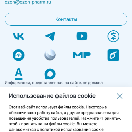
ozon@ozon-pharm.ru
Контакты
Информация, представленная на сайте, не должна
использоваться для самостоятельной диагностики и лечения
и не может служить заменой очной консультации врача. Перед
Использование файлов cookie
применением необходимо ознакомиться
с противопоказаниями препарата. Информация
Этот веб-сайт использует файлы cookie. Некоторые
о лекарственных средствах рецептурного отпуска
обеспечивают работу сайта, а другие предназначены для
предназначена для медицинских и фармацевтических
повышения удобства пользователей. Нажмите «Принять»,
работников.
чтобы принять наши файлы cookie. Вы можете
ознакомиться с политикой использования cookie