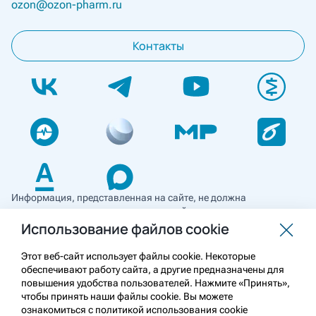
ozon@ozon-pharm.ru
Контакты
Информация, представленная на сайте, не должна
использоваться для самостоятельной диагностики и лечения
и не может служить заменой очной консультации врача. Перед
Использование файлов cookie
применением необходимо ознакомиться
с противопоказаниями препарата. Информация
Этот веб-сайт использует файлы cookie. Некоторые
о лекарственных средствах рецептурного отпуска
обеспечивают работу сайта, а другие предназначены для
предназначена для медицинских и фармацевтических
повышения удобства пользователей. Нажмите «Принять»,
работников.
чтобы принять наши файлы cookie. Вы можете
ознакомиться с политикой использования cookie