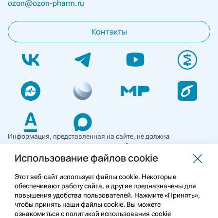
ozon@ozon-pharm.ru
Контакты
Информация, представленная на сайте, не должна
использоваться для самостоятельной диагностики и лечения
и не может служить заменой очной консультации врача. Перед
Использование файлов cookie
применением необходимо ознакомиться
с противопоказаниями препарата. Информация
Этот веб-сайт использует файлы cookie. Некоторые
о лекарственных средствах рецептурного отпуска
обеспечивают работу сайта, а другие предназначены для
предназначена для медицинских и фармацевтических
повышения удобства пользователей. Нажмите «Принять»,
работников.
чтобы принять наши файлы cookie. Вы можете
ознакомиться с политикой использования cookie