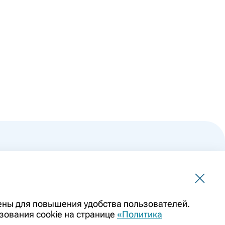
 не должна использоваться для самостоятельной
чены для повышения удобства пользователей.
ить заменой очной консультации врача. Перед применением
зования cookie на странице
«Политика
казаниями препарата. Информация о лекарственных