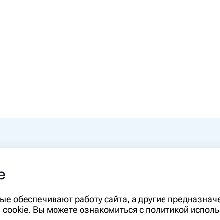
0-00
e
rm.ru
Информация, представленная на сайте,
орые обеспечивают работу сайта, а другие предназна
диагностики и лечения и не может служ
cookie. Вы можете ознакомиться с политикой исполь
необходимо ознакомиться с противопо