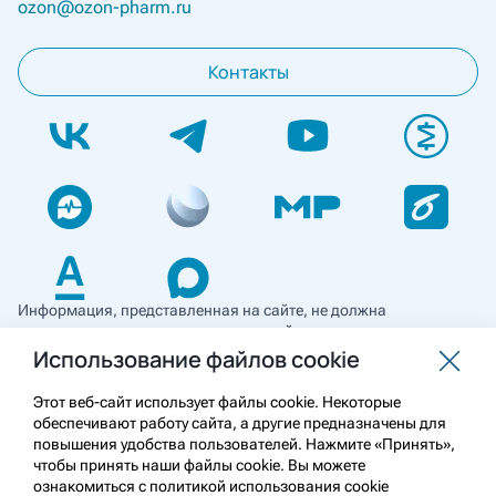
ozon@ozon-pharm.ru
Контакты
Информация, представленная на сайте, не должна
использоваться для самостоятельной диагностики и лечения
и не может служить заменой очной консультации врача. Перед
Использование файлов cookie
применением необходимо ознакомиться
с противопоказаниями препарата. Информация
Этот веб-сайт использует файлы cookie. Некоторые
о лекарственных средствах рецептурного отпуска
обеспечивают работу сайта, а другие предназначены для
предназначена для медицинских и фармацевтических
повышения удобства пользователей. Нажмите «Принять»,
работников.
чтобы принять наши файлы cookie. Вы можете
ознакомиться с политикой использования cookie