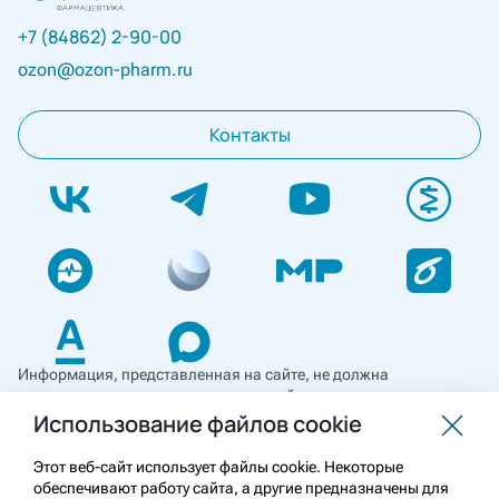
+7 (84862) 2-90-00
ozon@ozon-pharm.ru
Контакты
Информация, представленная на сайте, не должна
использоваться для самостоятельной диагностики и лечения
и не может служить заменой очной консультации врача. Перед
Использование файлов cookie
применением необходимо ознакомиться
с противопоказаниями препарата. Информация
Этот веб-сайт использует файлы cookie. Некоторые
о лекарственных средствах рецептурного отпуска
обеспечивают работу сайта, а другие предназначены для