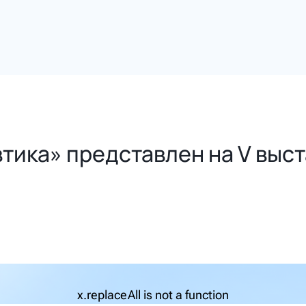
тика» представлен на V выс
x.replaceAll is not a function