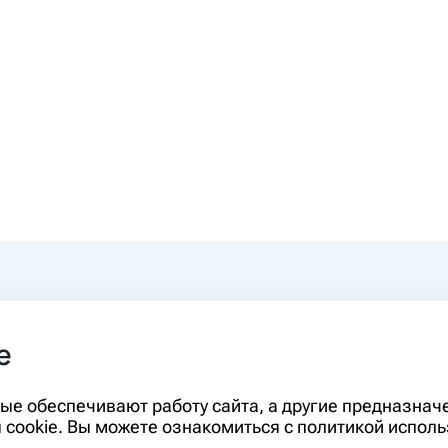
0-00
e
rm.ru
Информация, представленная на сайте,
орые обеспечивают работу сайта, а другие предназна
диагностики и лечения и не может служ
cookie. Вы можете ознакомиться с политикой исполь
необходимо ознакомиться с противопо