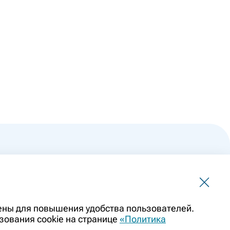
 не должна использоваться для самостоятельной
чены для повышения удобства пользователей.
ить заменой очной консультации врача. Перед применением
зования cookie на странице
«Политика
казаниями препарата. Информация о лекарственных