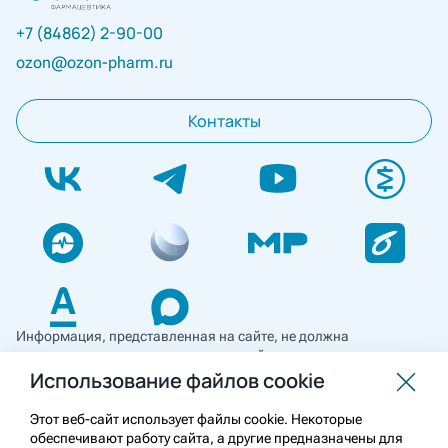
+7 (84862) 2-90-00
ozon@ozon-pharm.ru
Контакты
Информация, представленная на сайте, не должна
использоваться для самостоятельной диагностики и лечения
и не может служить заменой очной консультации врача. Перед
Использование файлов cookie
применением необходимо ознакомиться
с противопоказаниями препарата. Информация
Этот веб-сайт использует файлы cookie. Некоторые
о лекарственных средствах рецептурного отпуска
обеспечивают работу сайта, а другие предназначены для