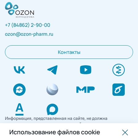
+7 (84862) 2-90-00
ozon@ozon-pharm.ru
Контакты
Информация, представленная на сайте, не должна
использоваться для самостоятельной диагностики и лечения
и не может служить заменой очной консультации врача. Перед
Использование файлов cookie
применением необходимо ознакомиться