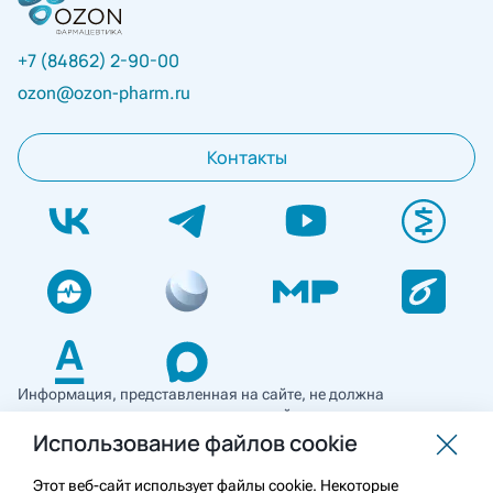
+7 (84862) 2-90-00
ozon@ozon-pharm.ru
Контакты
Информация, представленная на сайте, не должна
использоваться для самостоятельной диагностики и лечения
и не может служить заменой очной консультации врача. Перед
Использование файлов cookie
применением необходимо ознакомиться
с противопоказаниями препарата. Информация
Этот веб-сайт использует файлы cookie. Некоторые