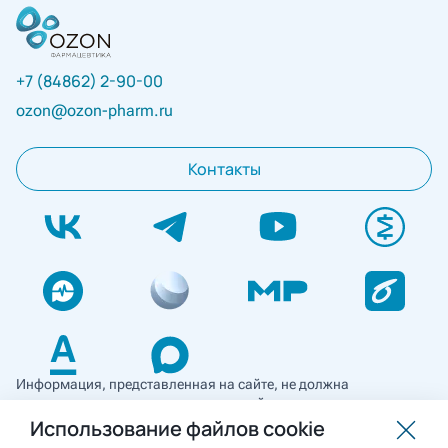
+7 (84862) 2-90-00
ozon@ozon-pharm.ru
Контакты
Информация, представленная на сайте, не должна
использоваться для самостоятельной диагностики и лечения
и не может служить заменой очной консультации врача. Перед
Использование файлов cookie
применением необходимо ознакомиться