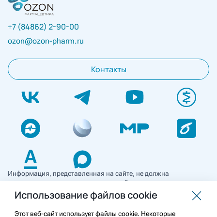
+7 (84862) 2-90-00
ozon@ozon-pharm.ru
Контакты
Информация, представленная на сайте, не должна
использоваться для самостоятельной диагностики и лечения
и не может служить заменой очной консультации врача. Перед
Использование файлов cookie
применением необходимо ознакомиться
с противопоказаниями препарата. Информация
Этот веб-сайт использует файлы cookie. Некоторые